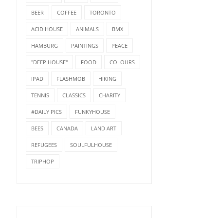
BEER
COFFEE
TORONTO
ACID HOUSE
ANIMALS
BMX
HAMBURG
PAINTINGS
PEACE
"DEEP HOUSE"
FOOD
COLOURS
IPAD
FLASHMOB
HIKING
TENNIS
CLASSICS
CHARITY
#DAILY PICS
FUNKYHOUSE
BEES
CANADA
LAND ART
REFUGEES
SOULFULHOUSE
TRIPHOP