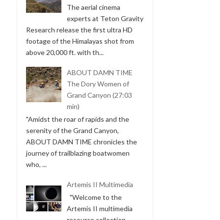
The aerial cinema
experts at Teton Gravity
Research release the first ultra HD
footage of the Himalayas shot from
above 20,000 ft. with th...
ABOUT DAMN TIME
The Dory Women of
Grand Canyon (27:03
min)
"Amidst the roar of rapids and the
serenity of the Grand Canyon,
ABOUT DAMN TIME chronicles the
journey of trailblazing boatwomen
who, ...
Artemis II Multimedia
"Welcome to the
Artemis II multimedia
resource collection.