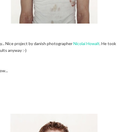
hy... Nice project by danish photographer
Nicolai Howalt
. He took
ults anyway :-)
ow...