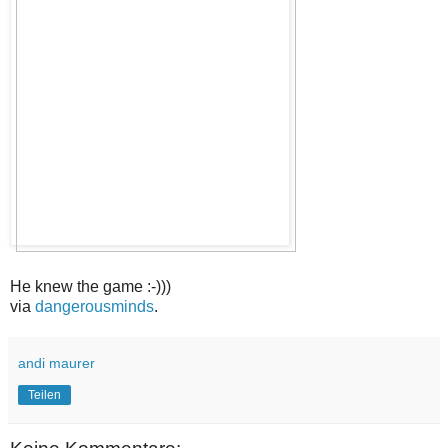
He knew the game :-)))
via
dangerousminds
.
andi maurer
Teilen