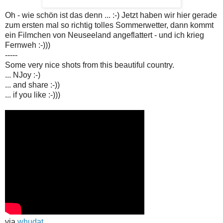
Oh - wie schön ist das denn ... :-) Jetzt haben wir hier gerade
zum ersten mal so richtig tolles Sommerwetter, dann kommt
ein Filmchen von Neuseeland angeflattert - und ich krieg
Fernweh :-)))
-----
Some very nice shots from this beautiful country.
... NJoy :-)
... and share :-))
... if you like :-)))
via
whudat
.