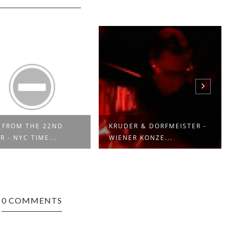
 FROM THE 22ND
KRUDER & DORFMEISTER -
R - NYC TIME...
WIENER KONZE...
0 COMMENTS