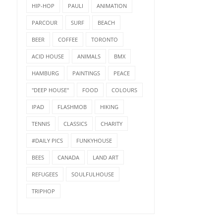
HIP-HOP
PAULI
ANIMATION
PARCOUR
SURF
BEACH
BEER
COFFEE
TORONTO
ACID HOUSE
ANIMALS
BMX
HAMBURG
PAINTINGS
PEACE
"DEEP HOUSE"
FOOD
COLOURS
IPAD
FLASHMOB
HIKING
TENNIS
CLASSICS
CHARITY
#DAILY PICS
FUNKYHOUSE
BEES
CANADA
LAND ART
REFUGEES
SOULFULHOUSE
TRIPHOP