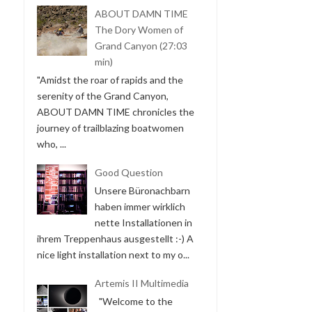
ABOUT DAMN TIME
The Dory Women of
Grand Canyon (27:03
min)
"Amidst the roar of rapids and the
serenity of the Grand Canyon,
ABOUT DAMN TIME chronicles the
journey of trailblazing boatwomen
who, ...
Good Question
Unsere Büronachbarn
haben immer wirklich
nette Installationen in
ihrem Treppenhaus ausgestellt :-) A
nice light installation next to my o...
Artemis II Multimedia
"Welcome to the