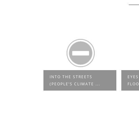
RECOGNIZABLE
INTO THE STREETS
EYES
W ...
(PEOPLE’S CLIMATE ...
FLOO