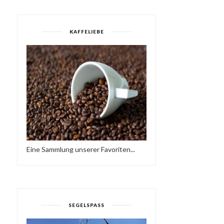
KAFFELIEBE
MÜNSTER IST EINE REISE
SOLA BY LANA BARIĆ
WERT 1959 | ...
(15:13 MIN)
Eine Sammlung unserer Favoriten...
SEGELSPASS