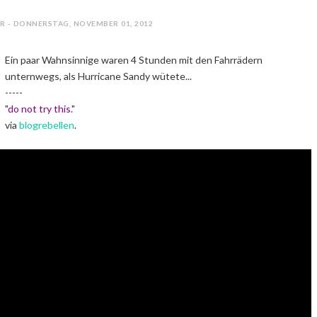
R - DONNERSTAG, NOVEMBER 01, 2012
Ein paar Wahnsinnige waren 4 Stunden mit den Fahrrädern
unternwegs, als Hurricane Sandy wütete...
-----
"
do not try this.
"
via
blogrebellen
.