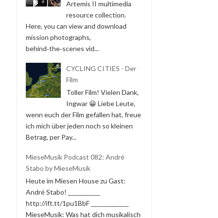
Artemis II multimedia
resource collection.
Here, you can view and download
mission photographs,
behind‑the‑scenes vid...
CYCLING CITIES - Der
Film
Toller Film! Vielen Dank,
Ingwar 😀 Liebe Leute,
wenn euch der Film gefallen hat, freue
ich mich über jeden noch so kleinen
Betrag, per Pay...
MieseMusik Podcast 082: André
Stabo by MieseMusik
Heute im Miesen House zu Gast:
André Stabo! ___________
http://ift.tt/1pu1BbF _____________
MieseMusik: Was hat dich musikalisch