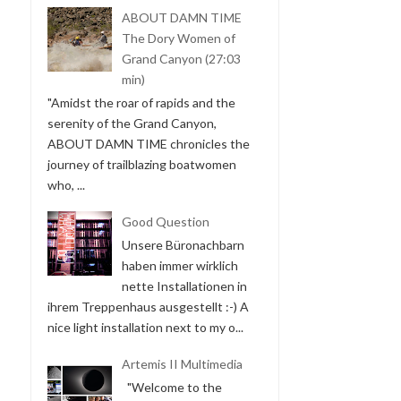
ABOUT DAMN TIME
The Dory Women of
Grand Canyon (27:03
min)
"Amidst the roar of rapids and the
serenity of the Grand Canyon,
ABOUT DAMN TIME chronicles the
journey of trailblazing boatwomen
who, ...
Good Question
Unsere Büronachbarn
haben immer wirklich
nette Installationen in
ihrem Treppenhaus ausgestellt :-) A
nice light installation next to my o...
Artemis II Multimedia
"Welcome to the