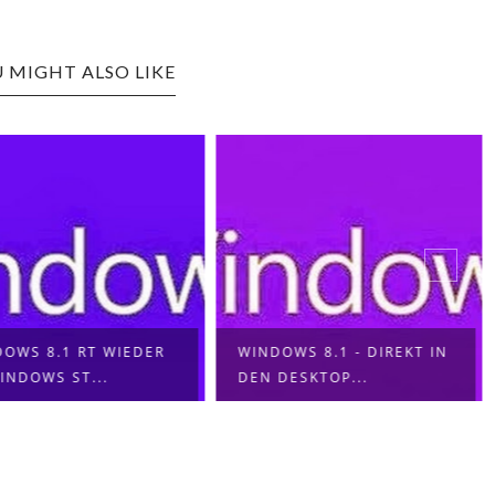
 MIGHT ALSO LIKE
OWS 8.1 RT WIEDER
WINDOWS 8.1 - DIREKT IN
INDOWS ST...
DEN DESKTOP...