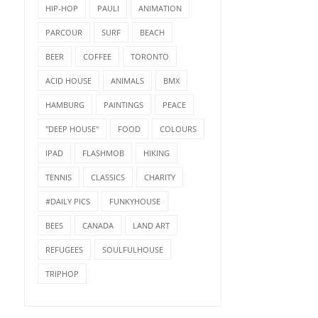
HIP-HOP
PAULI
ANIMATION
PARCOUR
SURF
BEACH
BEER
COFFEE
TORONTO
ACID HOUSE
ANIMALS
BMX
HAMBURG
PAINTINGS
PEACE
"DEEP HOUSE"
FOOD
COLOURS
IPAD
FLASHMOB
HIKING
TENNIS
CLASSICS
CHARITY
#DAILY PICS
FUNKYHOUSE
BEES
CANADA
LAND ART
REFUGEES
SOULFULHOUSE
TRIPHOP