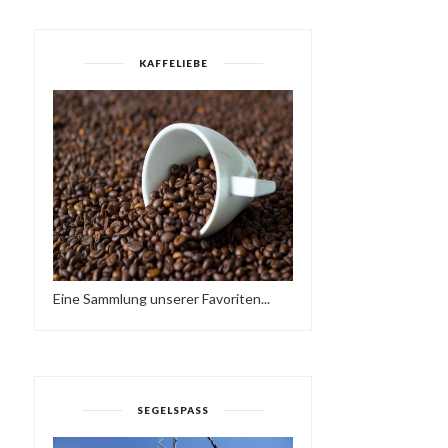
KAFFELIEBE
Eine Sammlung unserer Favoriten...
TILE A FILE - DATEIEN AN
WINDOWS 8.1. UPDATE 1
DEN WINDOW...
WALKTROUGH ...
SEGELSPASS