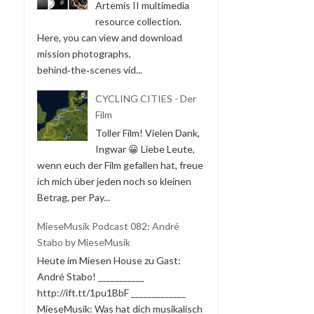
Artemis II multimedia
resource collection.
Here, you can view and download
mission photographs,
behind‑the‑scenes vid...
CYCLING CITIES - Der
Film
Toller Film! Vielen Dank,
Ingwar 😀 Liebe Leute,
wenn euch der Film gefallen hat, freue
ich mich über jeden noch so kleinen
Betrag, per Pay...
MieseMusik Podcast 082: André
Stabo by MieseMusik
Heute im Miesen House zu Gast:
André Stabo! ___________
http://ift.tt/1pu1BbF _____________
MieseMusik: Was hat dich musikalisch