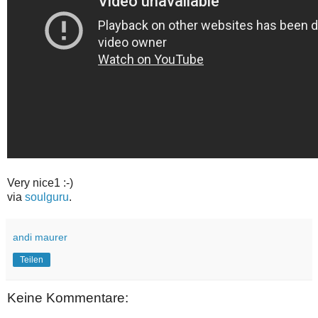
Very nice1 :-)
via
soulguru
.
andi maurer
Teilen
Keine Kommentare: