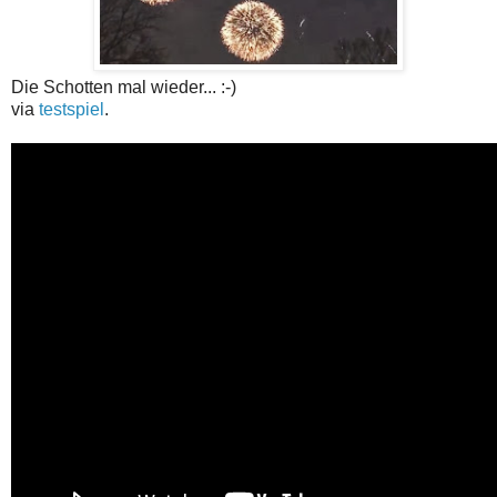
Die Schotten mal wieder... :-)
via
testspiel
.