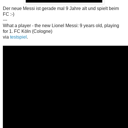
Der neue Messi ist gerade mal 9 Jahre alt und spielt beim
FC :-)
---
What a player - the new Lionel Messi: 9 years old, playing
for 1. FC Köln (Cologne)
via
testspiel
.