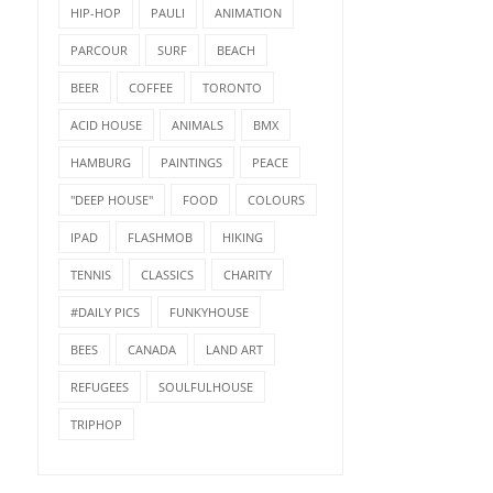
HIP-HOP
PAULI
ANIMATION
PARCOUR
SURF
BEACH
BEER
COFFEE
TORONTO
ACID HOUSE
ANIMALS
BMX
HAMBURG
PAINTINGS
PEACE
"DEEP HOUSE"
FOOD
COLOURS
IPAD
FLASHMOB
HIKING
TENNIS
CLASSICS
CHARITY
#DAILY PICS
FUNKYHOUSE
BEES
CANADA
LAND ART
REFUGEES
SOULFULHOUSE
TRIPHOP