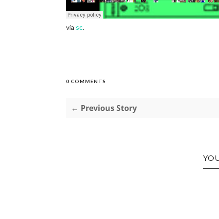
via
sc
.
0 COMMENTS
← Previous Story
YOU