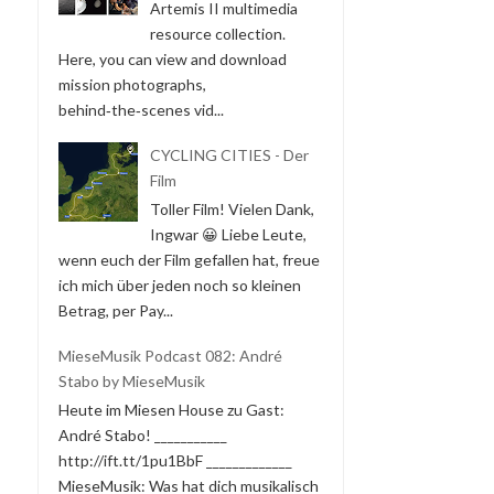
Artemis II multimedia
resource collection.
Here, you can view and download
mission photographs,
behind‑the‑scenes vid...
CYCLING CITIES - Der
Film
Toller Film! Vielen Dank,
Ingwar 😀 Liebe Leute,
wenn euch der Film gefallen hat, freue
ich mich über jeden noch so kleinen
Betrag, per Pay...
MieseMusik Podcast 082: André
Stabo by MieseMusik
Heute im Miesen House zu Gast:
André Stabo! ___________
http://ift.tt/1pu1BbF _____________
MieseMusik: Was hat dich musikalisch