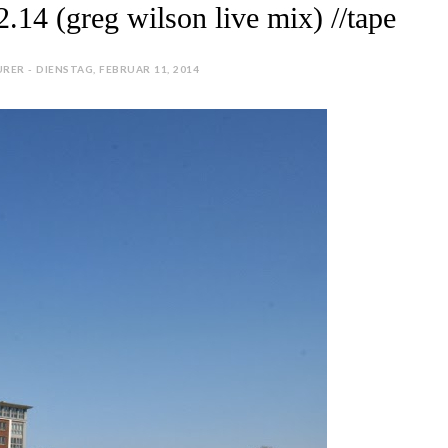
 (greg wilson live mix) //tape
RER - DIENSTAG, FEBRUAR 11, 2014