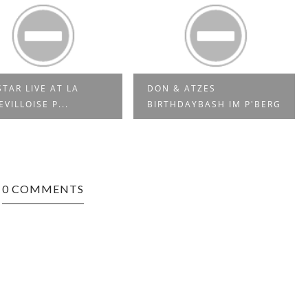
STAR LIVE AT LA
DON & ATZES
EVILLOISE P...
BIRTHDAYBASH IM P'BERG
0 COMMENTS