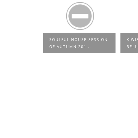
SOULFUL HOUSE SESSION
KIWI
/TAPE
OF AUTUMN 201...
BELL