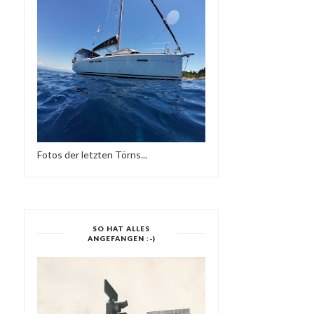
RENÉ & BACUS ~ TOBAGO
WTFUNK - FUNKY HOUS
AFRO DEEP HOU...
MIX (2015)
Fotos der letzten Törns...
SO HAT ALLES
ANGEFANGEN :-)