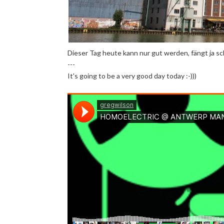
Dieser Tag heute kann nur gut werden, fängt ja scho
---
It's going to be a very good day today :-)))