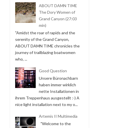
ABOUT DAMN TIME
The Dory Women of
Grand Canyon (27:03
min)
"Amidst the roar of rapids and the
serenity of the Grand Canyon,
ABOUT DAMN TIME chronicles the
journey of trailblazing boatwomen
who, ...
Good Question
Unsere Büronachbarn
haben immer wirklich
nette Installationen in
ihrem Treppenhaus ausgestellt :-) A
nice light installation next to my o...
Artemis II Multimedia
"Welcome to the