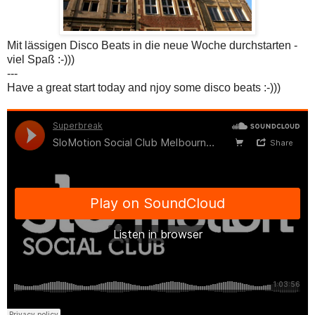
Mit lässigen Disco Beats in die neue Woche durchstarten -
viel Spaß :-)))
---
Have a great start today and njoy some disco beats :-)))