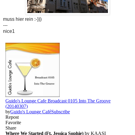
muss hier rein :-)))
---
nice1