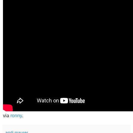
via
ronny
.
andi maurer