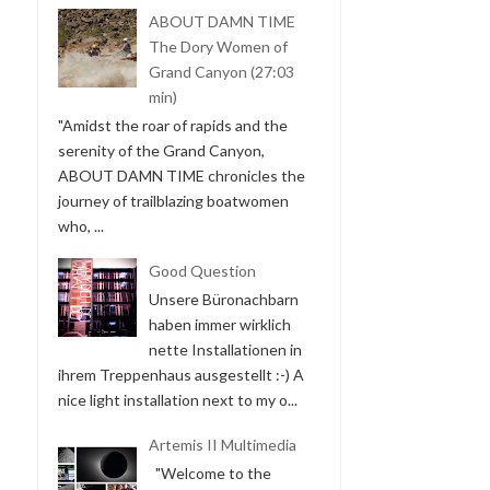
ABOUT DAMN TIME
The Dory Women of
Grand Canyon (27:03
min)
"Amidst the roar of rapids and the
serenity of the Grand Canyon,
ABOUT DAMN TIME chronicles the
journey of trailblazing boatwomen
who, ...
Good Question
Unsere Büronachbarn
haben immer wirklich
nette Installationen in
ihrem Treppenhaus ausgestellt :-) A
nice light installation next to my o...
Artemis II Multimedia
"Welcome to the