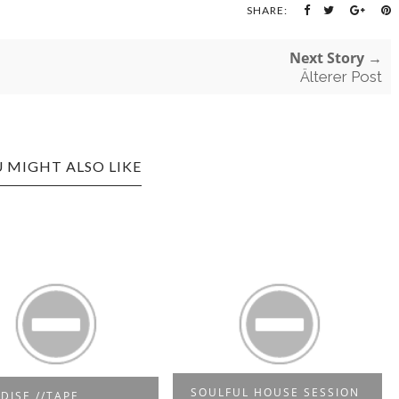
SHARE:
Next Story →
Älterer Post
 MIGHT ALSO LIKE
SOULFUL HOUSE SESSION
DISE //TAPE