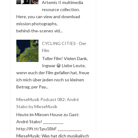
Artemis II multimedia
resource collection.
Here, you can view and download
mission photographs,
behind‑the‑scenes vid...
CYCLING CITIES - Der
Film
Toller Film! Vielen Dank,
Ingwar 😀 Liebe Leute,
wenn euch der Film gefallen hat, freue
ich mich über jeden noch so kleinen
Betrag, per Pay...
MieseMusik Podcast 082: André
Stabo by MieseMusik
Heute im Miesen House zu Gast:
André Stabo! ___________
http://ift.tt/1pu1BbF _____________
MieseMusik: Was hat dich musikalisch