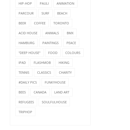
HIP-HOP
PAULI
ANIMATION
PARCOUR
SURF
BEACH
BEER
COFFEE
TORONTO
ACID HOUSE
ANIMALS
BMX
HAMBURG
PAINTINGS
PEACE
"DEEP HOUSE"
FOOD
COLOURS
IPAD
FLASHMOB
HIKING
TENNIS
CLASSICS
CHARITY
#DAILY PICS
FUNKYHOUSE
BEES
CANADA
LAND ART
REFUGEES
SOULFULHOUSE
TRIPHOP