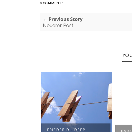
0 COMMENTS
← Previous Story
Neuerer Post
YOU
 NU DISCO
FRIEDER D - DEEP
PARA