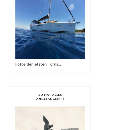
BELLEVILLOISE P...
BIRTHDAYBASH IM P'BE
Fotos der letzten Törns...
SO HAT ALLES
ANGEFANGEN :-)