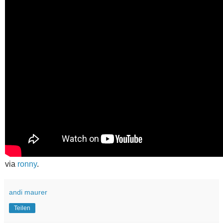
via
ronny
.
andi maurer
Teilen