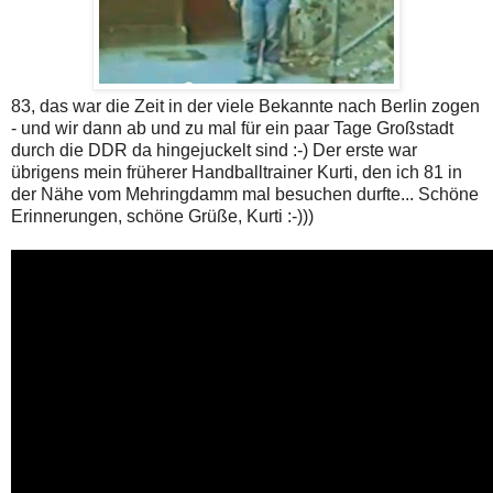
83, das war die Zeit in der viele Bekannte nach Berlin zogen
- und wir dann ab und zu mal für ein paar Tage Großstadt
durch die DDR da hingejuckelt sind :-) Der erste war
übrigens mein früherer Handballtrainer Kurti, den ich 81 in
der Nähe vom Mehringdamm mal besuchen durfte... Schöne
Erinnerungen, schöne Grüße, Kurti :-)))