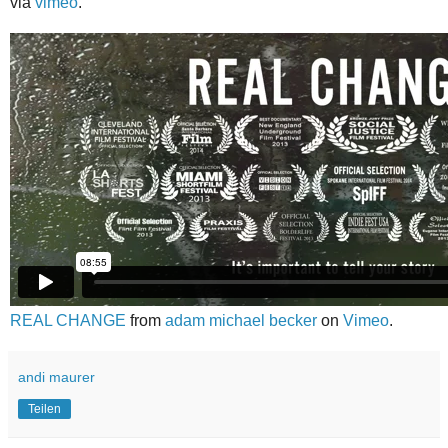
via
vimeo
.
REAL CHANGE
from
adam michael becker
on
Vimeo
.
andi maurer
Teilen