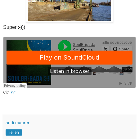
Super :-)))
via
sc
.
andi maurer
Teilen