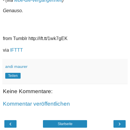
-
(via
lebe-die-vergangenheit
)
Genauso.
from Tumblr http://ift.tt/1wk7gEK
via
IFTTT
andi maurer
Teilen
Keine Kommentare:
Kommentar veröffentlichen
‹
›
Startseite