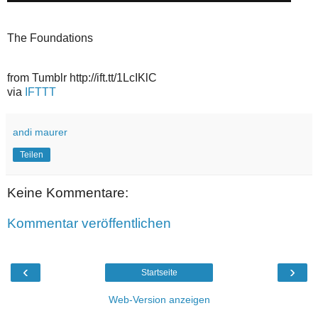
The Foundations
from Tumblr http://ift.tt/1LcIKlC
via
IFTTT
andi maurer
Teilen
Keine Kommentare:
Kommentar veröffentlichen
‹
›
Startseite
Web-Version anzeigen