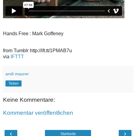
Hands Free : Mark Goffeney
from Tumblr http://ift.tt/1PMAB7u
via
IFTTT
andi maurer
Teilen
Keine Kommentare:
Kommentar veröffentlichen
‹
›
Startseite