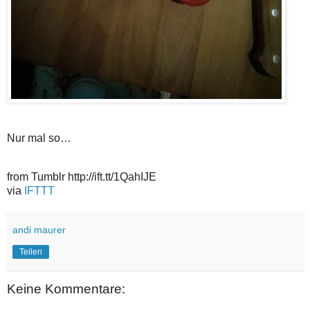
Nur mal so…
from Tumblr http://ift.tt/1QahIJE
via
IFTTT
andi maurer
Teilen
Keine Kommentare: