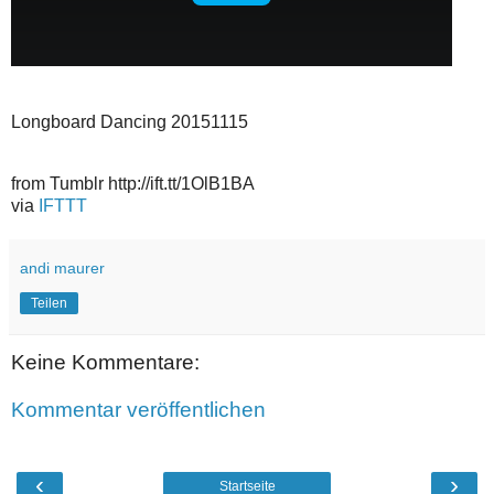
Longboard Dancing 20151115
from Tumblr http://ift.tt/1OlB1BA
via
IFTTT
andi maurer
Teilen
Keine Kommentare:
Kommentar veröffentlichen
‹
›
Startseite