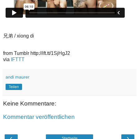
兄弟 / xiong di
from Tumblr http://ift.tt/1SjHgJ2
via
IFTTT
andi maurer
Teilen
Keine Kommentare:
Kommentar veröffentlichen
‹
›
Startseite