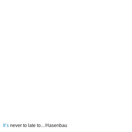
It’s
never to late to…Hasenbau