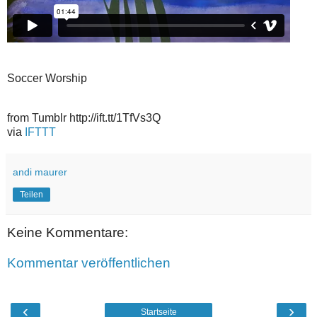
Soccer Worship
from Tumblr http://ift.tt/1TfVs3Q
via
IFTTT
andi maurer
Teilen
Keine Kommentare:
Kommentar veröffentlichen
‹
›
Startseite