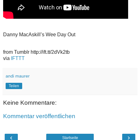
Danny MacAskill’s Wee Day Out
from Tumblr http://ift.tt/2dVk2tb
via
IFTTT
andi maurer
Teilen
Keine Kommentare:
Kommentar veröffentlichen
‹
›
Startseite