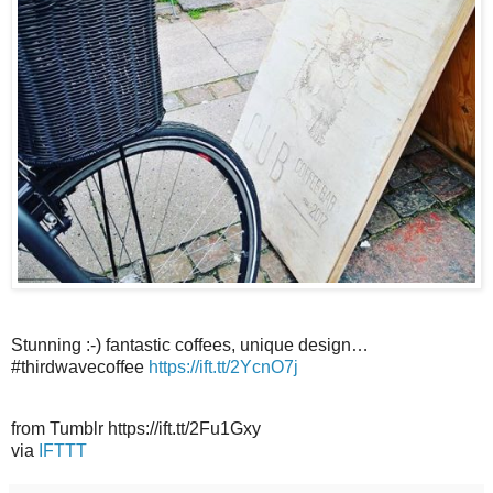
Stunning :-) fantastic coffees, unique design…
#thirdwavecoffee
https://ift.tt/2YcnO7j
from Tumblr https://ift.tt/2Fu1Gxy
via
IFTTT