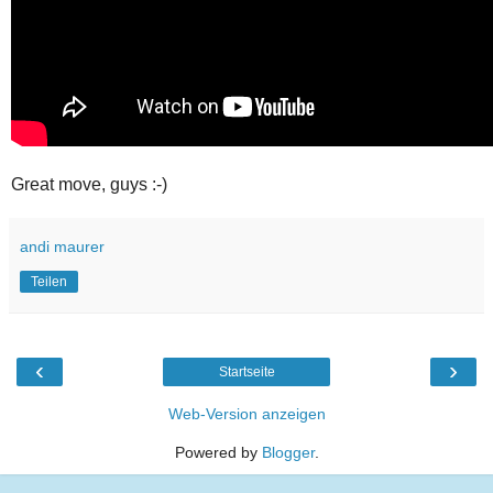
Great move, guys :-)
andi maurer
Teilen
‹
›
Startseite
Web-Version anzeigen
Powered by
Blogger
.