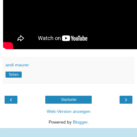
andi maurer
Teilen
‹
›
Startseite
Web-Version anzeigen
Powered by
Blogger
.