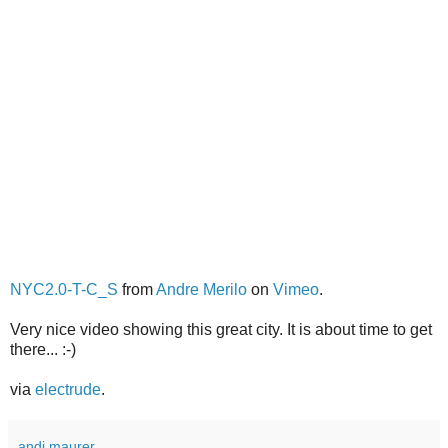
NYC2.0-T-C_S
from
Andre Merilo
on
Vimeo
.
Very nice video showing this great city. It is about time to get
there... :-)
via
electrude
.
andi maurer