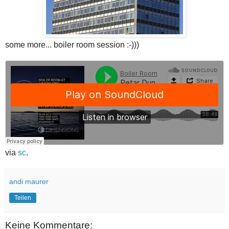
some more... boiler room session :-)))
via
sc
.
andi maurer
Teilen
Keine Kommentare: