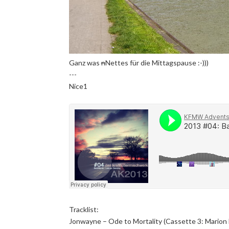
Ganz was
n
Nettes für die Mittagspause :-)))
---
Nice1
Tracklist:
Jonwayne – Ode to Mortality (Cassette 3: Marion