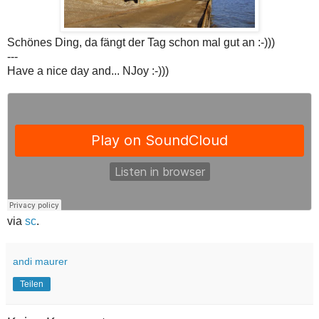
Schönes Ding, da fängt der Tag schon mal gut an :-)))
---
Have a nice day and... NJoy :-)))
via
sc
.
andi maurer
Teilen