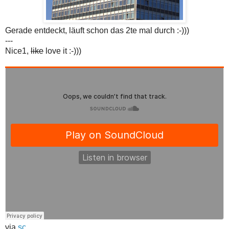
Gerade entdeckt, läuft schon das 2te mal durch :-)))
---
Nice1,
like
love it :-)))
via
sc
.