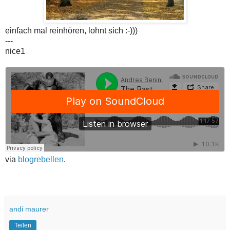
einfach mal reinhören, lohnt sich :-)))
---
nice1
via
blogrebellen
.
andi maurer
Teilen