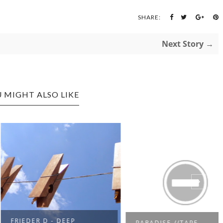
SHARE:
Next Story →
 MIGHT ALSO LIKE
DER D - DEEP
PARADISE //TAPE