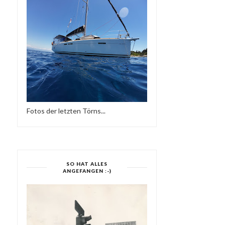
OF AUTUMN 201...
BELLEVILLOISE P...
Fotos der letzten Törns...
SO HAT ALLES
ANGEFANGEN :-)