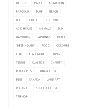
HIP-HOP
PAULI
ANIMATION
PARCOUR
SURF
BEACH
BEER
COFFEE
TORONTO
ACID HOUSE
ANIMALS
BMX
HAMBURG
PAINTINGS
PEACE
"DEEP HOUSE"
FOOD
COLOURS
IPAD
FLASHMOB
HIKING
TENNIS
CLASSICS
CHARITY
#DAILY PICS
FUNKYHOUSE
BEES
CANADA
LAND ART
REFUGEES
SOULFULHOUSE
TRIPHOP