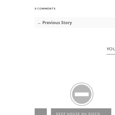
0 COMMENTS
← Previous Story
YOU
T @ THE
DEEP HOUSE NU DISCO
FRIE