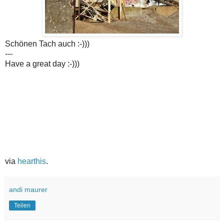
Schönen Tach auch :-)))
---
Have a great day :-)))
via
hearthis
.
andi maurer
Teilen