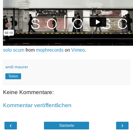
solo scum
from
mophrecords
on
Vimeo
.
andi maurer
Teilen
Keine Kommentare:
Kommentar veröffentlichen
‹
›
Startseite