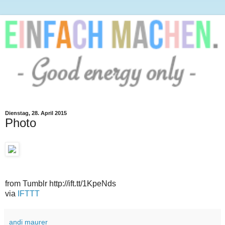
Dienstag, 28. April 2015
Photo
from Tumblr http://ift.tt/1KpeNds
via
IFTTT
andi maurer