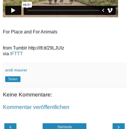
For Place and For Animals
from Tumblr http://ift.tt/29LJUIz
via
IFTTT
andi maurer
Teilen
Keine Kommentare:
Kommentar veröffentlichen
‹
›
Startseite